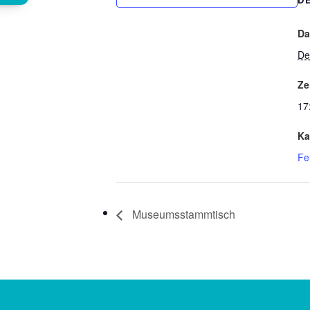
Da
De
Ze
17
Ka
Fe
Museumsstammtisch