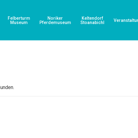
Felberturm
Noriker
Keltendorf
Veranstaltu
Museum
Pferdemuseum
Stoanabichl
funden.