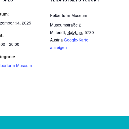
tum:
Felberturm Museum
zember 14, 2025
Museumstraße 2
Mittersill
,
Salzburg
5730
it:
Austria
Google-Karte
:00 - 20:00
anzeigen
tegorie:
lberturm Museum