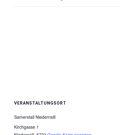
VERANSTALTUNGSORT
Samerstall Niedernsill
Kirchgasse 1
Niedernsill
,
5722
Google-Karte anzeigen