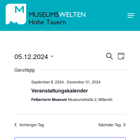
Skip
Men
to
main
content
05.12.2024
Verans
Verans
Suche
Tag
Ansich
Datum
Such-
Ganztägig
Naviga
wählen.
und
September 8, 2024
-
Dezember 31, 2024
Veranstaltungskalender
Ansich
Felberturm Museum
Museumstraße 2, Mittersill
Vorheriger Tag
Nächster Tag